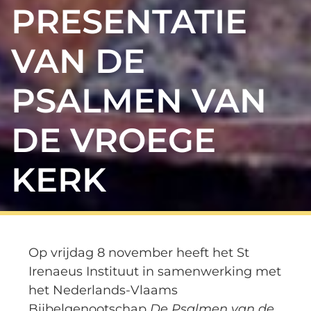
PRESENTATIE
VAN DE
PSALMEN VAN
DE VROEGE
KERK
Op vrijdag 8 november heeft het St
Irenaeus Instituut in samenwerking met
het Nederlands-Vlaams
Bijbelgenootschap
De Psalmen van de