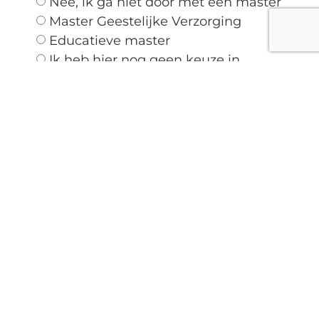
Nee, ik ga niet door met een master
Master Geestelijke Verzorging
Educatieve master
Ik heb hier nog geen keuze in
gemaakt
Mijn kennis en vaardigheden op het
gebied van Orthodoxe theologie
omschrijf ik als:
Geen
Beperkt
Uitgebreid
Op bachelorniveau of hoger
Ik heb dit niveau op de volgende
manier bereikt:
Via zelfstudie