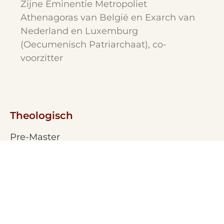
Zijne Eminentie Metropoliet
Athenagoras van België en Exarch van
Nederland en Luxemburg
(Oecumenisch Patriarchaat), co-
voorzitter
Theologisch
Pre-Master
Minoren
Masters
Post-Master
PHD
Contractonderwijs
Overig onderwijs