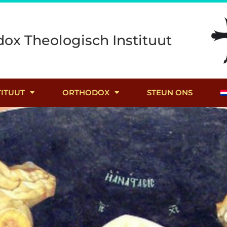
dox Theologisch Instituut
TITUUT
ORTHODOX
STEUN ONS